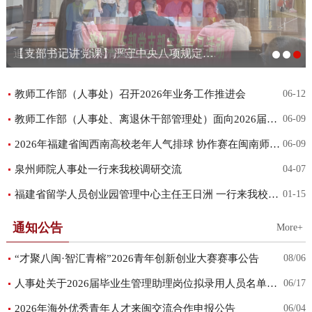
【支部书记讲党课】严守中央八项规定精神 争做新时代合格党员
【光影铸魂强党性 以史为鉴启新程】教师工作部党支部开展主题党日观影活动
追寻先贤足迹 涵养清风正气——教师工作部党支部赴漳浦县开展主题党日活动
教师工作部（人事处）召开2026年业务工作推进会
06-12
教师工作部（人事处、离退休干部管理处）面向2026届毕业生公开招聘管理助理公告
06-09
2026年福建省闽西南高校老年人气排球 协作赛在闽南师范大学圆满落幕
06-09
泉州师院人事处一行来我校调研交流
04-07
福建省留学人员创业园管理中心主任王日洲 一行来我校调研
01-15
通知公告
More+
“才聚八闽·智汇青榕”2026青年创新创业大赛赛事公告
08/06
人事处关于2026届毕业生管理助理岗位拟录用人员名单公示
06/17
2026年海外优秀青年人才来闽交流合作申报公告
06/04